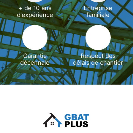
+ de 10 ans
Entreprise
d'expérience
familiale
Garantie
Respect des
décennale
délais de chantier